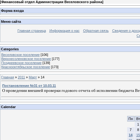
[
Финансовый отдел Администрации Веселовского района
]
Форма входа
Меню сайта
Главная страница
Информация о нас
Обратная связь
Сведения о дохо
С
Categories
Веселовское поселение
[106]
Верхнесоленовское поселение
[177]
Позднеевское поселение
[139]
Краснооктябрьское поселение
[173]
Главная
»
2011
»
Март
»
14
Постановление №31 от 10.03.11
О проведении внешней проверки годового отчета об исполнении бюджета Весе
Calendar
Пн
Вт
1
7
8
14
15