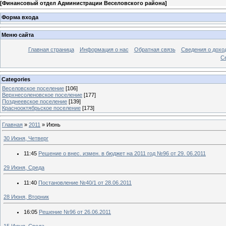
[
Финансовый отдел Администрации Веселовского района
]
Форма входа
Меню сайта
Главная страница
Информация о нас
Обратная связь
Сведения о дохо
С
Categories
Веселовское поселение
[106]
Верхнесоленовское поселение
[177]
Позднеевское поселение
[139]
Краснооктябрьское поселение
[173]
Главная
»
2011
»
Июнь
30 Июня, Четверг
11:45
Решение о внес. измен. в бюджет на 2011 год №96 от 29. 06.2011
29 Июня, Среда
11:40
Постановление №40/1 от 28.06.2011
28 Июня, Вторник
16:05
Решение №96 от 26.06.2011