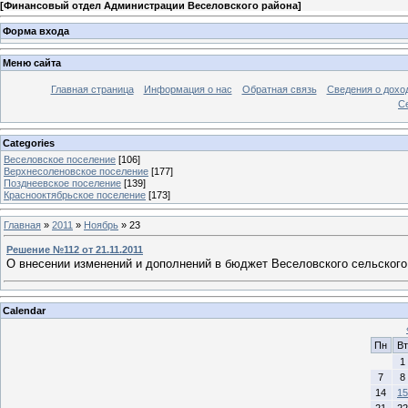
[
Финансовый отдел Администрации Веселовского района
]
Форма входа
Меню сайта
Главная страница
Информация о нас
Обратная связь
Сведения о дохо
С
Categories
Веселовское поселение
[106]
Верхнесоленовское поселение
[177]
Позднеевское поселение
[139]
Краснооктябрьское поселение
[173]
Главная
»
2011
»
Ноябрь
»
23
Решение №112 от 21.11.2011
О внесении изменений и дополнений в бюджет Веселовского сельского
Calendar
Пн
Вт
1
7
8
14
15
21
22