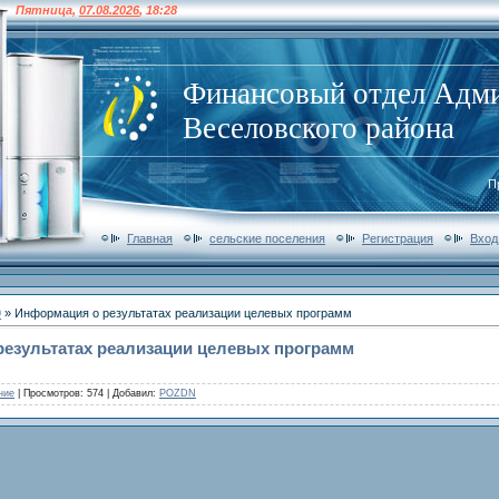
Пятница
,
07.08.2026
,
18:28
Финансовый отдел Адм
Веселовского района
П
Главная
сельские поселения
Регистрация
Вход
9
» Информация о результатах реализации целевых программ
езультатах реализации целевых программ
ние
|
Просмотров
: 574 |
Добавил
:
POZDN