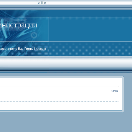
инистрации
риветствую Вас
Гость
|
Форум
13:15