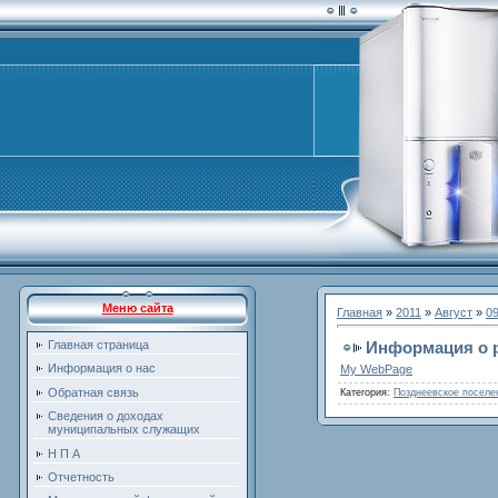
Меню сайта
Главная
»
2011
»
Август
»
0
Информация о р
Главная страница
Информация о нас
My WebPage
Обратная связь
Категория
:
Позднеевское поселе
Сведения о доходах
муниципальных служащих
Н П А
Отчетность