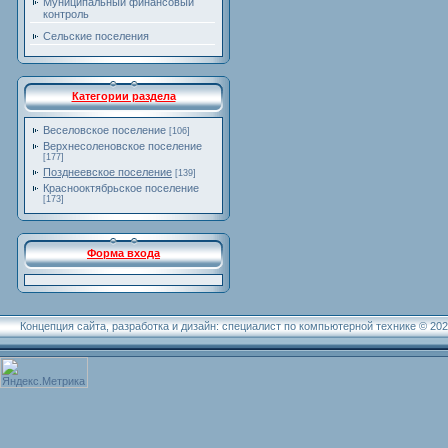
Муниципальный финансовый
контроль
Сельские поселения
Категории раздела
Веселовское поселение
[106]
Верхнесоленовское поселение
[177]
Позднеевское поселение
[139]
Краснооктябрьское поселение
[173]
Форма входа
Концепция сайта, разработка и дизайн: специалист по компьютерной технике © 20