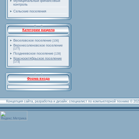
Муниципальный финансовый
контроль
Сельские поселения
Категории раздела
Веселовское поселение
[106]
Верхнесоленовское поселение
[177]
Позднеевское поселение
[139]
Краснооктябрьское поселение
[173]
Форма входа
Концепция сайта, разработка и дизайн: специалист по компьютерной технике © 20