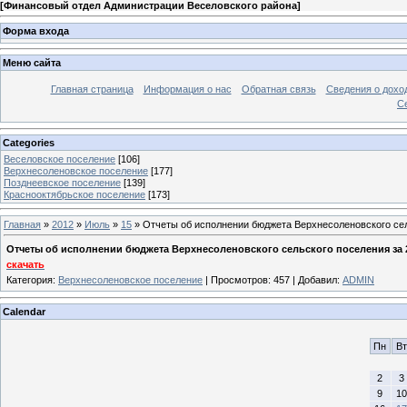
[
Финансовый отдел Администрации Веселовского района
]
Форма входа
Меню сайта
Главная страница
Информация о нас
Обратная связь
Сведения о дохо
С
Categories
Веселовское поселение
[106]
Верхнесоленовское поселение
[177]
Позднеевское поселение
[139]
Краснооктябрьское поселение
[173]
Главная
»
2012
»
Июль
»
15
» Отчеты об исполнении бюджета Верхнесоленовского сель
Отчеты об исполнении бюджета Верхнесоленовского сельского поселения за 201
скачать
Категория
:
Верхнесоленовское поселение
|
Просмотров
: 457 |
Добавил
:
ADMIN
Calendar
Пн
Вт
2
3
9
10