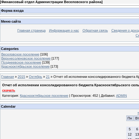
[
Финансовый отдел Администрации Веселовского района
]
Форма входа
Меню сайта
Главная страница
Информация о нас
Обратная связь
Сведения о дохо
С
Categories
Веселовское поселение
[106]
Верхнесоленовское поселение
[177]
Позднеевское поселение
[139]
Краснооктябрьское поселение
[173]
Главная
»
2015
»
Октябрь
»
21
» Отчет об исполнении консолидированного бюджета Кр
Отчет об исполнении консолидированного бюджета Краснооктябрьского сельск
скачать
Категория
:
Краснооктябрьское поселение
|
Просмотров
: 452 |
Добавил
:
ADMIN
Calendar
Пн
Вт
5
6
12
13