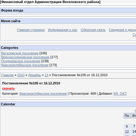
[
Финансовый отдел Администрации Веселовского района
]
Форма входа
Меню сайта
Главная страница
Информация о нас
Обратная связь
Сведения о дохо
С
Categories
Веселовское поселение
[106]
Верхнесоленовское поселение
[177]
Позднеевское поселение
[139]
Краснооктябрьское поселение
[173]
Главная
»
2010
»
Декабрь
»
13
» Постановление №105 от 16.12.2010
Постановление №105 от 16.12.2010
скачать
Категория
:
Краснооктябрьское поселение
|
Просмотров
: 469 |
Добавил
:
KR_OKT
Calendar
Пн
Вт
6
7
13
14