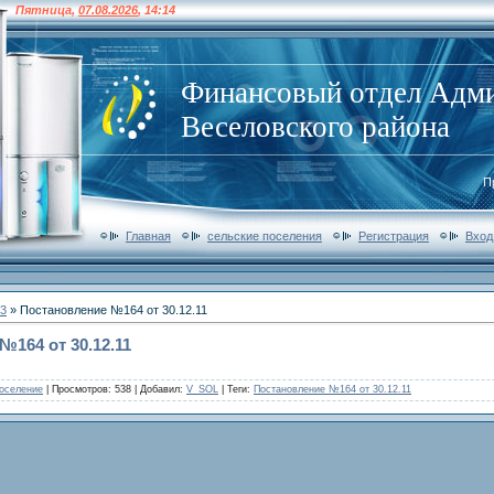
Пятница
,
07.08.2026
,
14:14
Финансовый отдел Адм
Веселовского района
П
Главная
сельские поселения
Регистрация
Вход
3
» Постановление №164 от 30.12.11
164 от 30.12.11
оселение
|
Просмотров
: 538 |
Добавил
:
V_SOL
|
Теги
:
Постановление №164 от 30.12.11