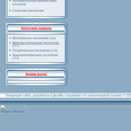
Муниципальный финансовый
контроль
Сельские поселения
Категории раздела
Веселовское поселение
[106]
Верхнесоленовское поселение
[177]
Позднеевское поселение
[139]
Краснооктябрьское поселение
[173]
Форма входа
Концепция сайта, разработка и дизайн: специалист по компьютерной технике © 20