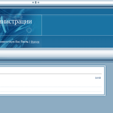
инистрации
риветствую Вас
Гость
|
Форум
14:02