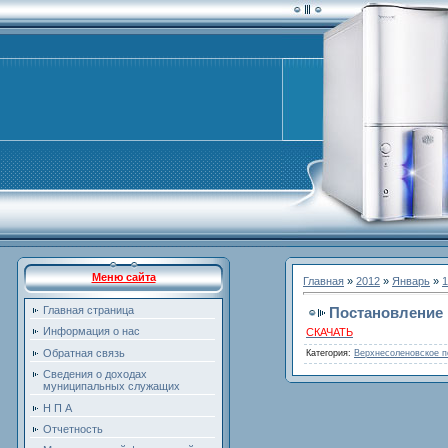
Меню сайта
Главная
»
2012
»
Январь
»
1
Постановление №
Главная страница
Информация о нас
СКАЧАТЬ
Обратная связь
Категория
:
Верхнесоленовское п
Сведения о доходах
муниципальных служащих
Н П А
Отчетность