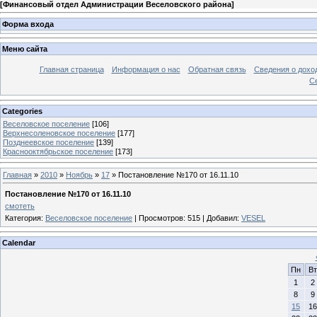
[
Финансовый отдел Администрации Веселовского района
]
Форма входа
Меню сайта
Главная страница
Информация о нас
Обратная связь
Сведения о дохо
С
Categories
Веселовское поселение
[106]
Верхнесоленовское поселение
[177]
Позднеевское поселение
[139]
Краснооктябрьское поселение
[173]
Главная
»
2010
»
Ноябрь
»
17
» Постановление №170 от 16.11.10
Постановление №170 от 16.11.10
смотеть
Категория
:
Веселовское поселение
|
Просмотров
: 515 |
Добавил
:
VESEL
Calendar
Пн
Вт
1
2
8
9
15
16