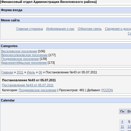
[
Финансовый отдел Администрации Веселовского района
]
Форма входа
Меню сайта
Главная страница
Информация о нас
Обратная связь
Сведения о дохо
С
Categories
Веселовское поселение
[106]
Верхнесоленовское поселение
[177]
Позднеевское поселение
[139]
Краснооктябрьское поселение
[173]
Главная
»
2011
»
Июль
»
06
» Постановление №43 от 05.07.2011
Постановление №43 от 05.07.2011
Постановление №43 от 05.07.2011
Категория
:
Позднеевское поселение
|
Просмотров
: 481 |
Добавил
:
POZDN
Calendar
Пн
Вт
4
5
11
12