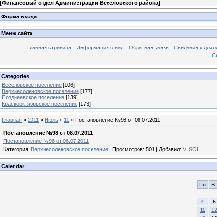
[
Финансовый отдел Администрации Веселовского района
]
Форма входа
Меню сайта
Главная страница
Информация о нас
Обратная связь
Сведения о дохо
С
Categories
Веселовское поселение
[106]
Верхнесоленовское поселение
[177]
Позднеевское поселение
[139]
Краснооктябрьское поселение
[173]
Главная
»
2011
»
Июль
»
11
» Постановление №98 от 08.07.2011
Постановление №98 от 08.07.2011
Постановление №98 от 08.07.2011
Категория
:
Верхнесоленовское поселение
|
Просмотров
: 501 |
Добавил
:
V_SOL
Calendar
Пн
Вт
4
5
11
12