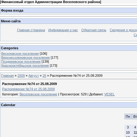
[
Финансовый отдел Администрации Веселовского района
]
Форма входа
Меню сайта
Главная страница
Информация о нас
Обратная связь
Сведения о дохо
С
Categories
Веселовское поселение
[106]
Верхнесоленовское поселение
[177]
Позднеевское поселение
[139]
Краснооктябрьское поселение
[173]
Главная
»
2009
»
Август
»
26
» Распоряжение №74 от 25.08.2009
Распоряжение №74 от 25.08.2009
Распоряжение №74 от 25.08.2009
Категория
:
Веселовское поселение
|
Просмотров
: 529 |
Добавил
:
VESEL
Calendar
Пн
Вт
3
4
10
11