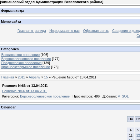
[
Финансовый отдел Администрации Веселовского района
]
Форма входа
Меню сайта
Главная страница
Информация о нас
Обратная связь
Сведения о дохо
С
Categories
Веселовское поселение
[106]
Верхнесоленовское поселение
[177]
Позднеевское поселение
[139]
Краснооктябрьское поселение
[173]
Главная
»
2011
»
Апрель
»
15
» Решение №66 от 13.04.2011
Решение №66 от 13.04.2011
Решение №66 от 13.04.2011
Категория
:
Верхнесоленовское поселение
|
Просмотров
: 496 |
Добавил
:
V_SOL
Calendar
Пн
Вт
4
5
11
12