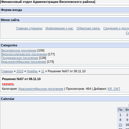
[
Финансовый отдел Администрации Веселовского района
]
Форма входа
Меню сайта
Главная страница
Информация о нас
Обратная связь
Сведения о дохо
С
Categories
Веселовское поселение
[106]
Верхнесоленовское поселение
[177]
Позднеевское поселение
[139]
Краснооктябрьское поселение
[173]
Главная
»
2010
»
Ноябрь
»
11
» Решение №67 от 08.11.10
Решение №67 от 08.11.10
скачать
Категория
:
Краснооктябрьское поселение
|
Просмотров
: 464 |
Добавил
:
KR_OKT
Calendar
Пн
Вт
1
2
8
9
15
16