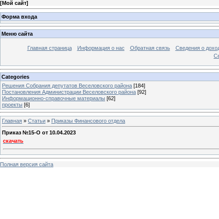
[
Мой сайт
]
Форма входа
Меню сайта
Главная страница
Информация о нас
Обратная связь
Сведения о дохо
С
Categories
Решения Собрания депутатов Веселовского района
[184]
Постановления Администрации Веселовского района
[92]
Информационно-справочные материалы
[62]
проекты
[6]
Главная
»
Статьи
»
Приказы Финансового отдела
Приказ №15-O от 10.04.2023
скачать
Полная версия сайта