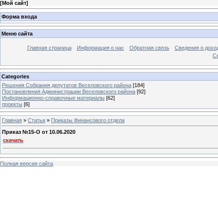
[
Мой сайт
]
Форма входа
Меню сайта
Главная страница
Информация о нас
Обратная связь
Сведения о дохо
С
Categories
Решения Собрания депутатов Веселовского района
[184]
Постановления Администрации Веселовского района
[92]
Информационно-справочные материалы
[62]
проекты
[6]
Главная
»
Статьи
»
Приказы Финансового отдела
Приказ №15-O от 10.06.2020
скачать
Полная версия сайта