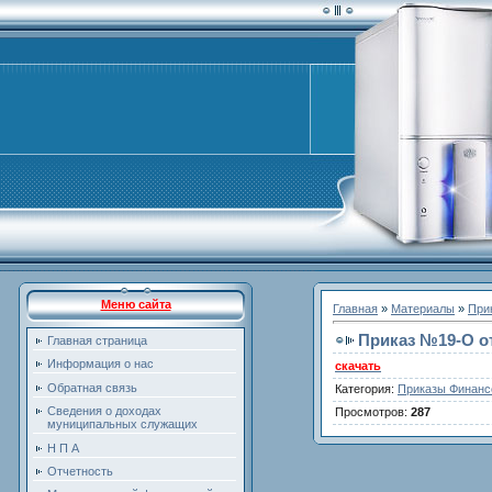
Меню сайта
Главная
»
Материалы
»
При
Приказ №19-O от
Главная страница
Информация о нас
скачать
Обратная связь
Категория
:
Приказы Финанс
Сведения о доходах
Просмотров
:
287
муниципальных служащих
Н П А
Отчетность