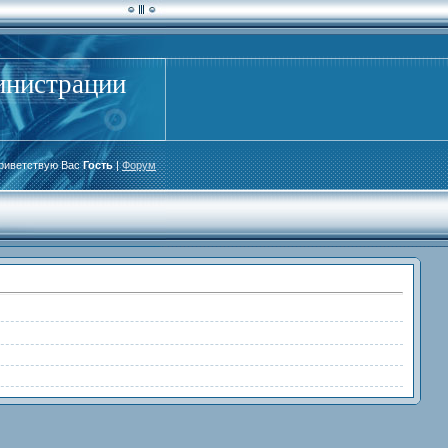
инистрации
риветствую Вас
Гость
|
Форум