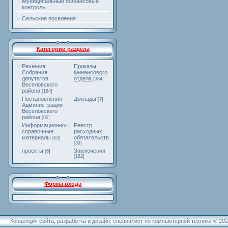
Муниципальный финансовый
контроль
Сельские поселения
Категории раздела
Решения
Приказы
Собрания
Финансового
депутатов
отдела
[384]
Веселовского
района
[184]
Постановления
Доклады
[7]
Администрации
Веселовского
района
[92]
Информационно-
Реестр
справочные
расходных
материалы
обязательств
[62]
[39]
проекты
Заключения
[6]
[162]
Форма входа
Концепция сайта, разработка и дизайн: специалист по компьютерной технике © 20