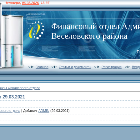
Четверг
,
06.08.2026
,
13:37
Финансовый отдел Адм
Веселовского района
П
Главная
Статьи и документы
Регистрация
Вход
казы Финансового отдела
 29.03.2021
ового отдела
|
Добавил
:
ADMIN
(29.03.2021)