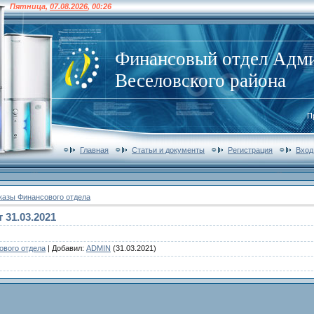
Пятница
,
07.08.2026
,
00:26
Финансовый отдел Адм
Веселовского района
П
Главная
Статьи и документы
Регистрация
Вход
казы Финансового отдела
 31.03.2021
ового отдела
|
Добавил
:
ADMIN
(31.03.2021)