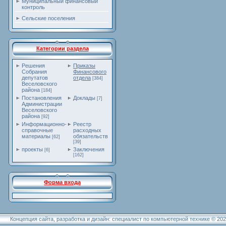
Муниципальный финансовый
контроль
Сельские поселения
Категории раздела
Решения
Приказы
Собрания
Финансового
депутатов
отдела
[384]
Веселовского
района
[184]
Постановления
Доклады
[7]
Администрации
Веселовского
района
[92]
Информационно-
Реестр
справочные
расходных
материалы
обязательств
[62]
[39]
проекты
Заключения
[6]
[162]
Форма входа
Концепция сайта, разработка и дизайн: специалист по компьютерной технике © 20