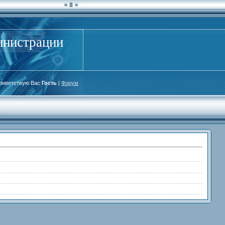
инистрации
риветствую Вас
Гость
|
Форум