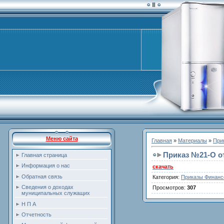
Меню сайта
Главная
»
Материалы
»
При
Приказ №21-O от
Главная страница
Информация о нас
скачать
Обратная связь
Категория
:
Приказы Финанс
Сведения о доходах
Просмотров
:
307
муниципальных служащих
Н П А
Отчетность