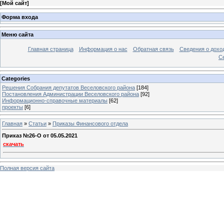
[
Мой сайт
]
Форма входа
Меню сайта
Главная страница
Информация о нас
Обратная связь
Сведения о дохо
С
Categories
Решения Собрания депутатов Веселовского района
[184]
Постановления Администрации Веселовского района
[92]
Информационно-справочные материалы
[62]
проекты
[6]
Главная
»
Статьи
»
Приказы Финансового отдела
Приказ №26-O от 05.05.2021
скачать
Полная версия сайта