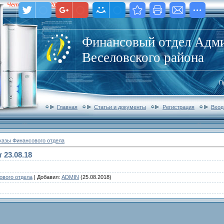
Четверг
,
06.08.2026
,
04:50
Финансовый отдел Адм
Веселовского района
П
Главная
Статьи и документы
Регистрация
Вход
казы Финансового отдела
 23.08.18
ового отдела
|
Добавил
:
ADMIN
(25.08.2018)