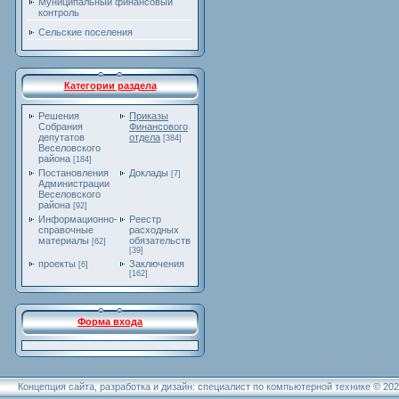
Муниципальный финансовый
контроль
Сельские поселения
Категории раздела
Решения
Приказы
Собрания
Финансового
депутатов
отдела
[384]
Веселовского
района
[184]
Постановления
Доклады
[7]
Администрации
Веселовского
района
[92]
Информационно-
Реестр
справочные
расходных
материалы
обязательств
[62]
[39]
проекты
Заключения
[6]
[162]
Форма входа
Концепция сайта, разработка и дизайн: специалист по компьютерной технике © 20