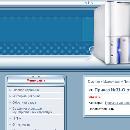
Меню сайта
Главная
»
Материалы
»
При
Приказ №31-O от
Главная страница
Информация о нас
скачать
Обратная связь
Категория
:
Приказы Финанс
Сведения о доходах
Просмотров
:
446
муниципальных служащих
Н П А
Отчетность