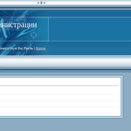
инистрации
риветствую Вас
Гость
|
Форум