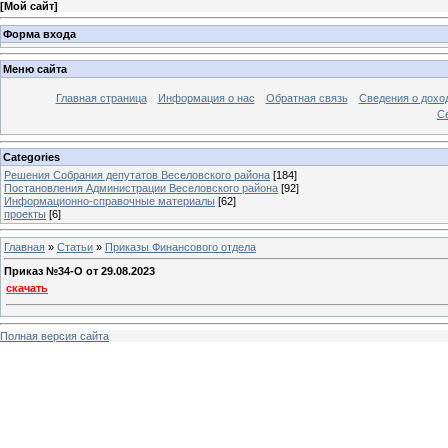
[
Мой сайт
]
Форма входа
Меню сайта
Главная страница
Информация о нас
Обратная связь
Сведения о дохо
С
Categories
Решения Собрания депутатов Веселовского района
[184]
Постановления Администрации Веселовского района
[92]
Информационно-справочные материалы
[62]
проекты
[6]
Главная
»
Статьи
»
Приказы Финансового отдела
Приказ №34-O от 29.08.2023
скачать
Полная версия сайта