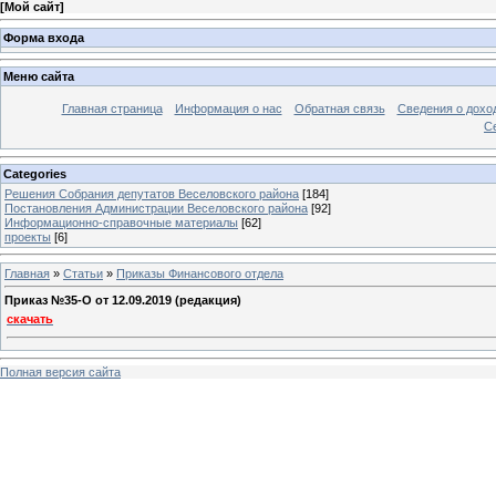
[
Мой сайт
]
Форма входа
Меню сайта
Главная страница
Информация о нас
Обратная связь
Сведения о дохо
С
Categories
Решения Собрания депутатов Веселовского района
[184]
Постановления Администрации Веселовского района
[92]
Информационно-справочные материалы
[62]
проекты
[6]
Главная
»
Статьи
»
Приказы Финансового отдела
Приказ №35-O от 12.09.2019 (редакция)
скачать
Полная версия сайта