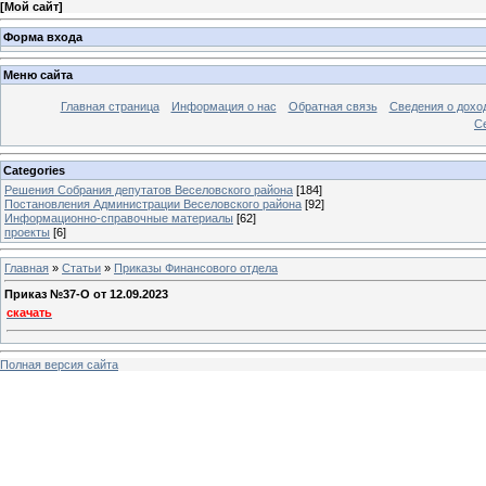
[
Мой сайт
]
Форма входа
Меню сайта
Главная страница
Информация о нас
Обратная связь
Сведения о дохо
С
Categories
Решения Собрания депутатов Веселовского района
[184]
Постановления Администрации Веселовского района
[92]
Информационно-справочные материалы
[62]
проекты
[6]
Главная
»
Статьи
»
Приказы Финансового отдела
Приказ №37-O от 12.09.2023
скачать
Полная версия сайта