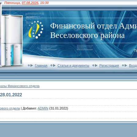
Пятница
,
07.08.2026
,
15:30
Финансовый отдел Адм
Веселовского района
П
Главная
Статьи и документы
Регистрация
Вход
казы Финансового отдела
28.01.2022
ового отдела
|
Добавил
:
ADMIN
(31.01.2022)