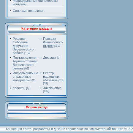
Муниципальный финансовый
контроль
Сельские поселения
Категории раздела
Решения
Приказы
Собрания
Финансового
депутатов
отдела
[384]
Веселовского
района
[184]
Постановления
Доклады
[7]
Администрации
Веселовского
района
[92]
Информационно-
Реестр
справочные
расходных
материалы
обязательств
[62]
[39]
проекты
Заключения
[6]
[162]
Форма входа
Концепция сайта, разработка и дизайн: специалист по компьютерной технике © 20