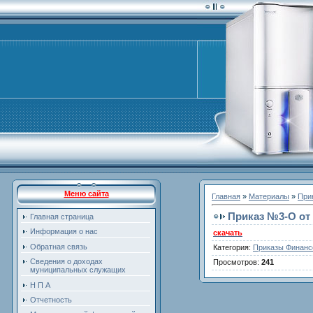
Меню сайта
Главная
»
Материалы
»
При
Приказ №3-O от 
Главная страница
Информация о нас
скачать
Обратная связь
Категория
:
Приказы Финанс
Сведения о доходах
Просмотров
:
241
муниципальных служащих
Н П А
Отчетность