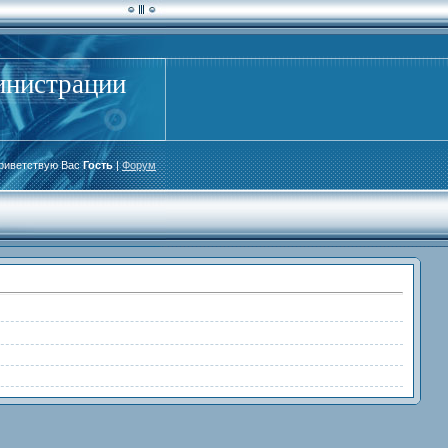
инистрации
риветствую Вас
Гость
|
Форум