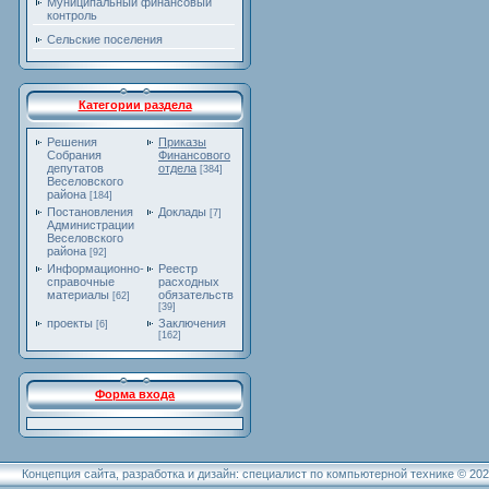
Муниципальный финансовый
контроль
Сельские поселения
Категории раздела
Решения
Приказы
Собрания
Финансового
депутатов
отдела
[384]
Веселовского
района
[184]
Постановления
Доклады
[7]
Администрации
Веселовского
района
[92]
Информационно-
Реестр
справочные
расходных
материалы
обязательств
[62]
[39]
проекты
Заключения
[6]
[162]
Форма входа
Концепция сайта, разработка и дизайн: специалист по компьютерной технике © 20