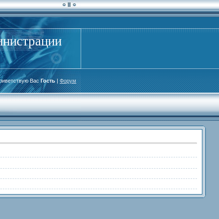
инистрации
риветствую Вас
Гость
|
Форум