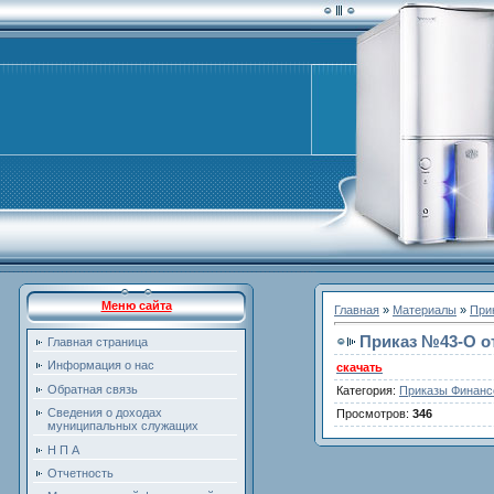
Меню сайта
Главная
»
Материалы
»
При
Приказ №43-O от
Главная страница
Информация о нас
скачать
Обратная связь
Категория
:
Приказы Финанс
Сведения о доходах
Просмотров
:
346
муниципальных служащих
Н П А
Отчетность