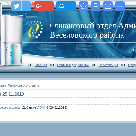
Четверг
,
06.08.2026
,
13:14
Финансовый отдел Адм
Веселовского района
П
Главная
Статьи и документы
Регистрация
Вход
казы Финансового отдела
 25.11.2019
ового отдела
|
Добавил
:
ADMIN
(26.11.2019)