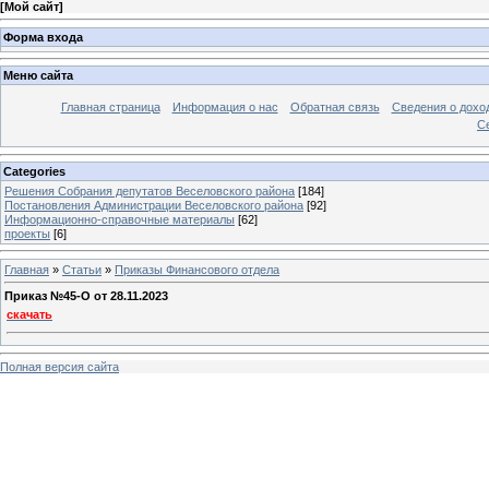
[
Мой сайт
]
Форма входа
Меню сайта
Главная страница
Информация о нас
Обратная связь
Сведения о дохо
С
Categories
Решения Собрания депутатов Веселовского района
[184]
Постановления Администрации Веселовского района
[92]
Информационно-справочные материалы
[62]
проекты
[6]
Главная
»
Статьи
»
Приказы Финансового отдела
Приказ №45-O от 28.11.2023
скачать
Полная версия сайта