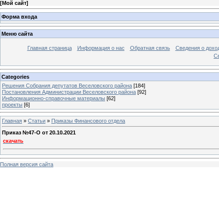
[
Мой сайт
]
Форма входа
Меню сайта
Главная страница
Информация о нас
Обратная связь
Сведения о дохо
С
Categories
Решения Собрания депутатов Веселовского района
[184]
Постановления Администрации Веселовского района
[92]
Информационно-справочные материалы
[62]
проекты
[6]
Главная
»
Статьи
»
Приказы Финансового отдела
Приказ №47-O от 20.10.2021
скачать
Полная версия сайта