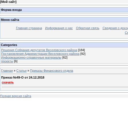
[
Мой сайт
]
Форма входа
Меню сайта
Главная страница
Информация о нас
Обратная связь
Сведения о дохо
С
Categories
Решения Собрания депутатов Веселовского района
[184]
Постановления Администрации Веселовского района
[92]
Информационно-справочные материалы
[62]
проекты
[6]
Главная
»
Статьи
»
Приказы Финансового отдела
Приказ №49-O от 24.12.2018
скачать
Полная версия сайта