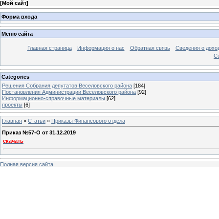
[
Мой сайт
]
Форма входа
Меню сайта
Главная страница
Информация о нас
Обратная связь
Сведения о дохо
С
Categories
Решения Собрания депутатов Веселовского района
[184]
Постановления Администрации Веселовского района
[92]
Информационно-справочные материалы
[62]
проекты
[6]
Главная
»
Статьи
»
Приказы Финансового отдела
Приказ №57-O от 31.12.2019
скачать
Полная версия сайта