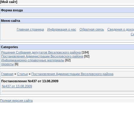
[
Мой сайт
]
Форма входа
Меню сайта
Главная страница
Информация о нас
Обратная связь
Сведения о дохо
С
Categories
Решения Собрания депутатов Веселовского района
[184]
Постановления Администрации Веселовского района
[92]
Информационно-справочные материалы
[62]
проекты
[6]
Главная
»
Статьи
»
Постановления Администрации Веселовского района
Постановление №437 от 13.08.2009
№437 от 13.08.2009
Полная версия сайта