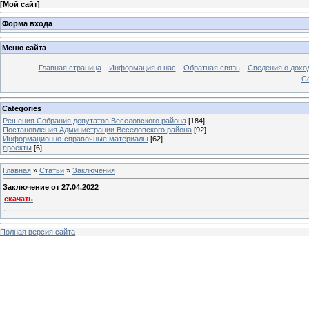
[
Мой сайт
]
Форма входа
Меню сайта
Главная страница
Информация о нас
Обратная связь
Сведения о дохо
С
Categories
Решения Собрания депутатов Веселовского района
[184]
Постановления Администрации Веселовского района
[92]
Информационно-справочные материалы
[62]
проекты
[6]
Главная
»
Статьи
»
Заключения
Заключение от 27.04.2022
скачать
Полная версия сайта