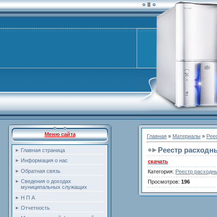
Меню сайта
Главная
»
Материалы
»
Рее
Реестр расходны
Главная страница
Информация о нас
скачать
Обратная связь
Категория
:
Реестр расходн
Сведения о доходах
Просмотров
:
196
муниципальных служащих
Н П А
Отчетность