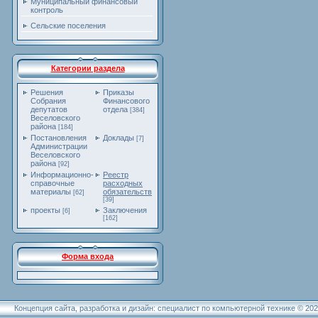
Муниципальный финансовый
контроль
Сельские поселения
Категории раздела
Решения
Приказы
Собрания
Финансового
депутатов
отдела
[384]
Веселовского
района
[184]
Постановления
Доклады
[7]
Администрации
Веселовского
района
[92]
Информационно-
Реестр
справочные
расходных
материалы
обязательств
[62]
[39]
проекты
Заключения
[6]
[162]
Форма входа
Концепция сайта, разработка и дизайн: специалист по компьютерной технике © 20