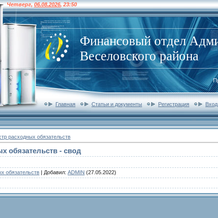
Четверг
,
06.08.2026
,
23:50
Финансовый отдел Адм
Веселовского района
П
Главная
Статьи и документы
Регистрация
Вход
стр расходных обязательств
х обязательств - свод
ых обязательств
|
Добавил
:
ADMIN
(27.05.2022)