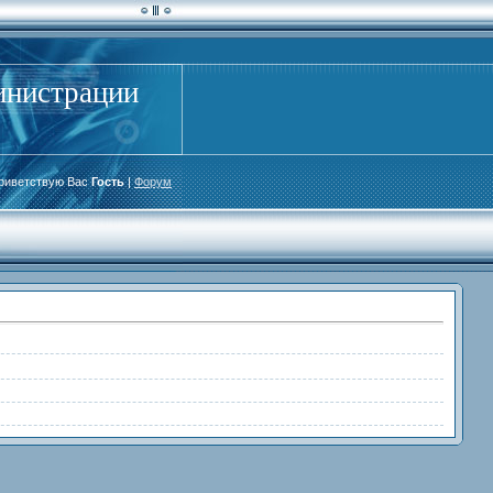
инистрации
риветствую Вас
Гость
|
Форум