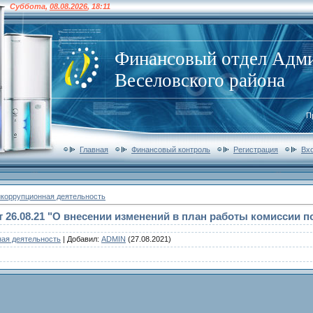
Суббота
,
08.08.2026
,
18:11
Финансовый отдел Адм
Веселовского района
П
Главная
Финансовый контроль
Регистрация
Вх
икоррупционная деятельность
 26.08.21 "О внесении изменений в план работы комиссии 
ная деятельность
|
Добавил
:
ADMIN
(27.08.2021)