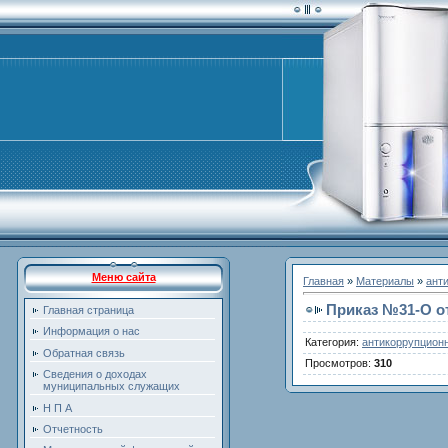
Меню сайта
Главная
»
Материалы
»
ант
Приказ №31-O от
Главная страница
Информация о нас
Категория
:
антикоррупцион
Обратная связь
Просмотров
:
310
Сведения о доходах
муниципальных служащих
Н П А
Отчетность