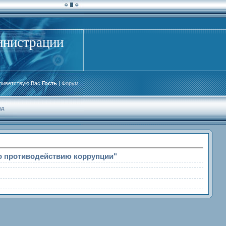
инистрации
риветствую Вас
Гость
|
Форум
од
по противодействию коррупции"