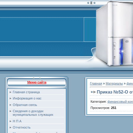
Меню сайта
Главная
»
Материалы
»
фин
Приказ №52-O от
Главная страница
Информация о нас
Категория
:
финансовый кон
Обратная связь
Просмотров
:
251
Сведения о доходах
муниципальных служащих
Н П А
Отчетность