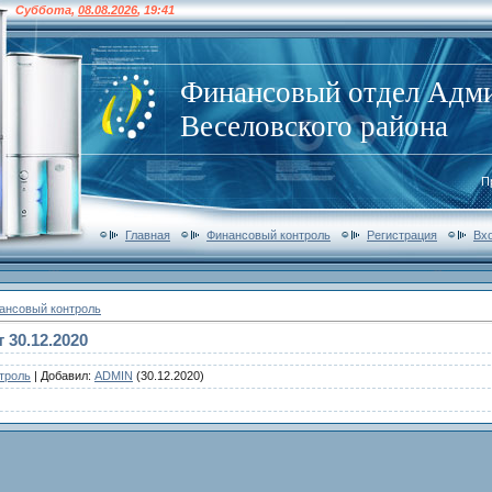
Суббота
,
08.08.2026
,
19:41
Финансовый отдел Адм
Веселовского района
П
Главная
Финансовый контроль
Регистрация
Вх
ансовый контроль
 30.12.2020
троль
|
Добавил
:
ADMIN
(30.12.2020)