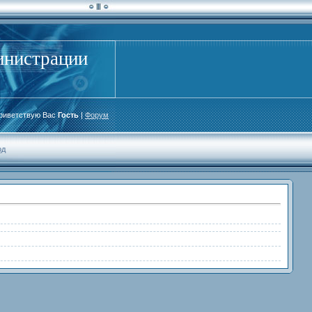
инистрации
риветствую Вас
Гость
|
Форум
од