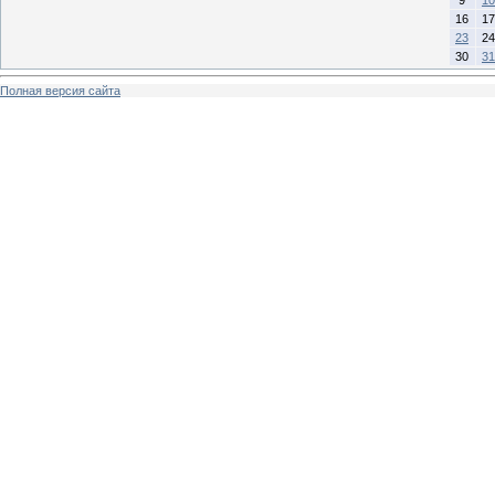
16
17
23
24
30
31
Полная версия сайта