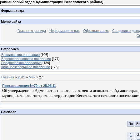
[
Финансовый отдел Администрации Веселовского района
]
Форма входа
Меню сайта
Главная страница
Информация о нас
Обратная связь
Сведения о дохо
С
Categories
Веселовское поселение
[106]
Верхнесоленовское поселение
[177]
Позднеевское поселение
[139]
Краснооктябрьское поселение
[173]
Главная
»
2011
»
Май
»
27
Постановление №79 от 25.05.11
Об утверждении «Административного
регламента исполнения Администраци
муниципального контроля на территории Веселовского сельского поселения»
Calendar
Пн
Вт
2
3
9
10