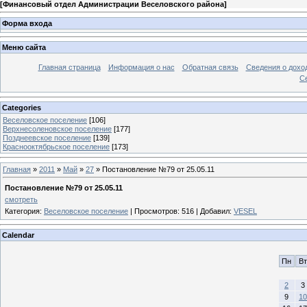
[
Финансовый отдел Администрации Веселовского района
]
Форма входа
Меню сайта
Главная страница
Информация о нас
Обратная связь
Сведения о дохо
С
Categories
Веселовское поселение
[106]
Верхнесоленовское поселение
[177]
Позднеевское поселение
[139]
Краснооктябрьское поселение
[173]
Главная
»
2011
»
Май
»
27
» Постановление №79 от 25.05.11
Постановление №79 от 25.05.11
смотреть
Категория
:
Веселовское поселение
|
Просмотров
: 516 |
Добавил
:
VESEL
Calendar
Пн
Вт
2
3
9
10