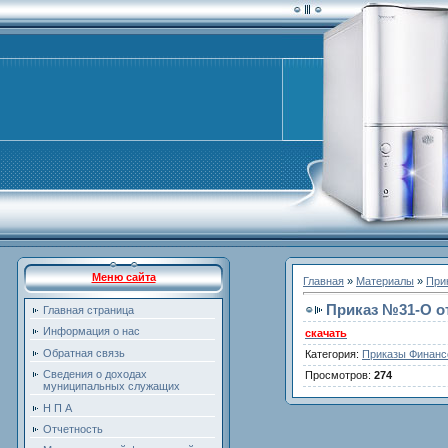
Меню сайта
Главная
»
Материалы
»
При
Приказ №31-O от
Главная страница
Информация о нас
скачать
Обратная связь
Категория
:
Приказы Финанс
Сведения о доходах
Просмотров
:
274
муниципальных служащих
Н П А
Отчетность