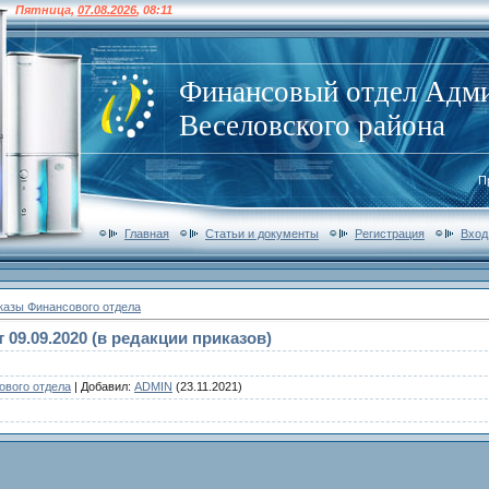
Пятница
,
07.08.2026
,
08:11
Финансовый отдел Адм
Веселовского района
П
Главная
Статьи и документы
Регистрация
Вход
казы Финансового отдела
 09.09.2020 (в редакции приказов)
ового отдела
|
Добавил
:
ADMIN
(23.11.2021)