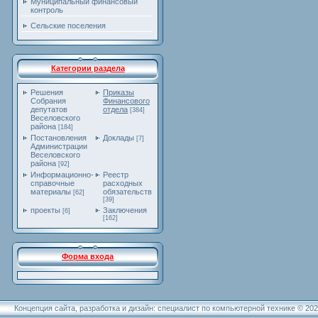
Муниципальный финансовый
контроль
Сельские поселения
Категории раздела
Решения
Приказы
Собрания
Финансового
депутатов
отдела
[384]
Веселовского
района
[184]
Постановления
Доклады
[7]
Администрации
Веселовского
района
[92]
Информационно-
Реестр
справочные
расходных
материалы
обязательств
[62]
[39]
проекты
Заключения
[6]
[162]
Форма входа
Концепция сайта, разработка и дизайн: специалист по компьютерной технике © 20