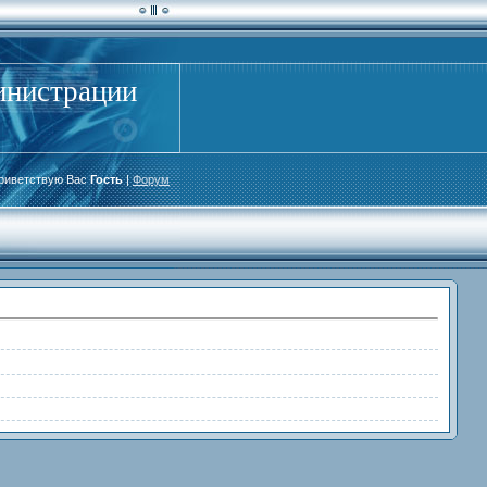
инистрации
риветствую Вас
Гость
|
Форум