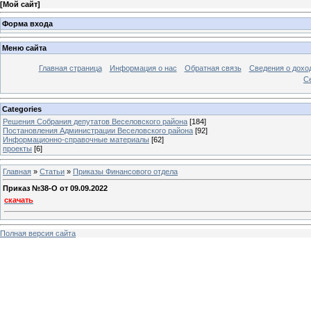
[
Мой сайт
]
Форма входа
Меню сайта
Главная страница
Информация о нас
Обратная связь
Сведения о дохо
С
Categories
Решения Собрания депутатов Веселовского района
[184]
Постановления Администрации Веселовского района
[92]
Информационно-справочные материалы
[62]
проекты
[6]
Главная
»
Статьи
»
Приказы Финансового отдела
Приказ №38-O от 09.09.2022
скачать
Полная версия сайта